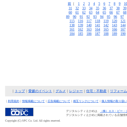
前
［
1
2
3
4
5
6
7
8
9
1
31
32
33
34
35
36
37
38
39
60
61
62
63
64
65
66
67
68
89
90
91
92
93
94
95
96
97
115
116
117
118
119
120
121
138
139
140
141
142
143
144
161
162
163
164
165
166
167
184
185
186
187
188
189
190
｜
トップ
｜
愛媛のイベント
｜
グルメ
｜
レジャー
｜
住宅・不動産
｜
リフォーム
｜
利用規約
｜
情報掲載について
｜
広告掲載について
｜
相互リンクについて
｜
個人情報の取り扱い
デジタルシティえひめは、
（株）エス・ピー・
デジタルシティえひめに掲載されている店舗情
Copyright (C) SPC Co. Ltd. All rights reserved.