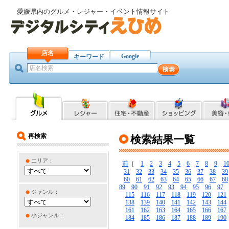
愛媛県内のグルメ・レジャー・イベント情報サイト
店名
Google
キーワード
再検索
検索結果一覧
エリア：
前
［
1
2
3
4
5
6
7
8
9
1
31
32
33
34
35
36
37
38
39
60
61
62
63
64
65
66
67
68
89
90
91
92
93
94
95
96
97
ジャンル：
115
116
117
118
119
120
121
138
139
140
141
142
143
144
161
162
163
164
165
166
167
小ジャンル：
184
185
186
187
188
189
190