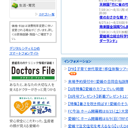
8/1（土）～8/9（日）
天赦園「竹に雀の竹
7/18（土）～8/31（月）
20:00
カテゴリ一覧
夜のおさかな館 ナ
6/27(土) ～8/23(日) 
価格・料金は消費税率変更に伴い
南楽園全国風りん
変更される場合がございます。詳し
7/18（土）～9/23（水祝
くは直接店舗・施設へご確認下さ
愛媛県立総合科学博
い。
ダーランド」
デジタルシティえひめ
スマートフォンサイト
インフォメーション
【PR】子育て世代限定！移住体験ツ
来場予約受付中！愛媛の合同会社説明会 
あなたと、あなたの大切な人を
【8月特集】愛媛のカフェでいい時間
支えるドクターがきっと見つかる
【8月号プレゼント】新着プレゼント12
【特集】暑さを吹き飛ばす！愛媛のそう
FC今治 ホーム開幕戦は8/15（土）大
愛媛FC ホーム開幕戦は8/9（日）TRF
安心安全にこだわった、生産者
の顔が見える愛媛の
愛媛で注文住宅を考えるなら【いえひ