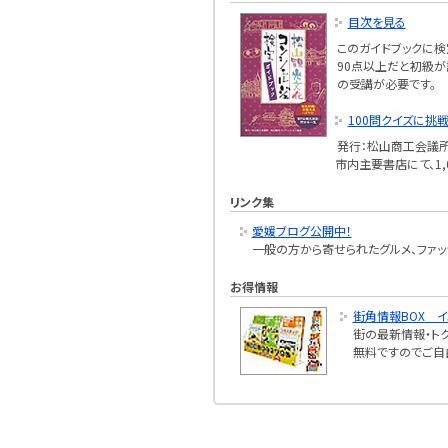
目次を見る
このガイドブックに
90点以上だと初級
の受講が必要です。
100問クイズに挑戦
発行：松山商工会議
市内主要書店にて、1,
リンク集
愛媛ブログ公開中！
一般の方から寄せられたグルメ、ファッ
お得情報
街角情報BOX 
街の最新情報・ト
無料ですのでご自