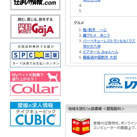
グルメ
鮨・割烹 一心
蔵グルメ あこう
バーベキューレストランももくり三
年かき八年
ビアホール みゅんへん
雁飯店中国割烹 大岩
地域を読む！ｅ図書館
＜閲覧無料＞
愛媛の出版物を、オンライン
コンピューターの画面上で、