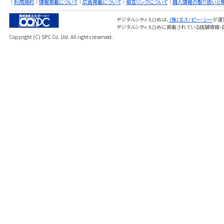
｜
利用規約
｜
情報掲載について
｜
広告掲載について
｜
相互リンクについて
｜
個人情報の取り扱いと
デジタルシティえひめは、
（株）エス・ピー・シー
が運
デジタルシティえひめに掲載されている店舗情報・
Copyright (C) SPC Co. Ltd. All rights reserved.