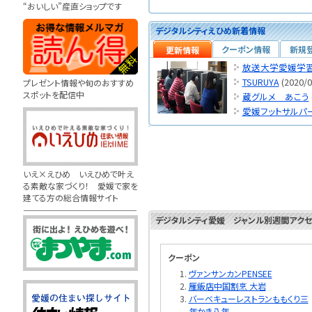
“おいしい”産直ショップです
デジタルシティえひめ新着情報
クーポン情報
新規
更新情報
放送大学愛媛学
TSURUYA
(2020/0
プレゼント情報や旬のおすすめ
スポットを配信中
蔵グルメ あこう
愛媛フットサルパ
いえ×えひめ いえひめで叶え
る素敵な家づくり！ 愛媛で家を
建てる方の総合情報サイト
デジタルシティ愛媛 ジャンル別週間アクセ
クーポン
ヴァンサンカンPENSEE
雁飯店中国割烹 大岩
バーベキューレストランももくり三
年かき八年