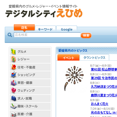
愛媛県内のグルメ・レジャー・イベント情報サイト
店名
キーワード
Google
愛媛県内のトピックス
タウントピックス
イベント
8/7（金）～8/9（日）
第61回 松山野球
8/8（土）～8/9（日）
第29回 今治市民の
8/8（土）
久万納涼まつり花
8/8（土）
鹿野川夏まつり花
8/9（日）
おんまく花火
7/24（金）～8/16（日）
光のおもてなし in 