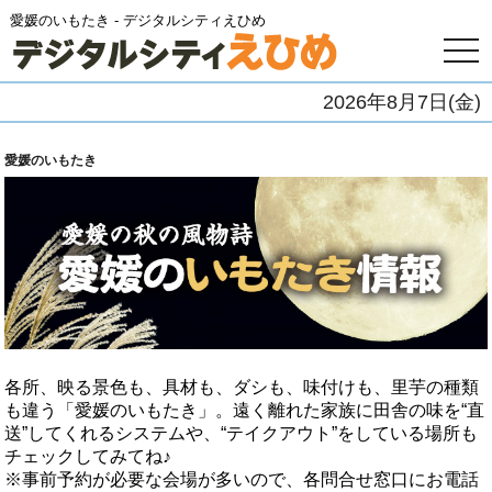
愛媛のいもたき - デジタルシティえひめ
togg
navi
2026年8月7日(金)
愛媛のいもたき
各所、映る景色も、具材も、ダシも、味付けも、里芋の種類
も違う「愛媛のいもたき」。遠く離れた家族に田舎の味を“直
送”してくれるシステムや、“テイクアウト”をしている場所も
チェックしてみてね♪
※事前予約が必要な会場が多いので、各問合せ窓口にお電話