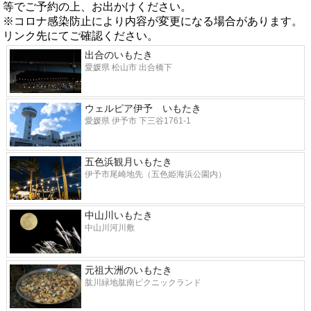
等でご予約の上、お出かけください。
※コロナ感染防止により内容が変更になる場合があります。
リンク先にてご確認ください。
出合のいもたき
愛媛県 松山市 出合橋下
ウェルピア伊予 いもたき
愛媛県 伊予市 下三谷1761-1
五色浜観月いもたき
伊予市尾崎地先（五色姫海浜公園内）
中山川いもたき
中山川河川敷
元祖大洲のいもたき
肱川緑地肱南ピクニックランド