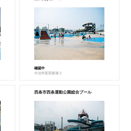
確認中
今治市富田新港２
西条市西条運動公園総合プール