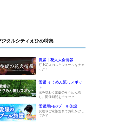
デジタルシティえひめ特集
愛媛｜花火大会情報
打上花火のスケジュールをチェ
ック！
愛媛 そうめん流しスポッ
ト
涼を味わう愛媛のそうめん流
し。開催期間をチェック！
愛媛県内のプール施設
友達やご家族連れでお出かけし
てみて