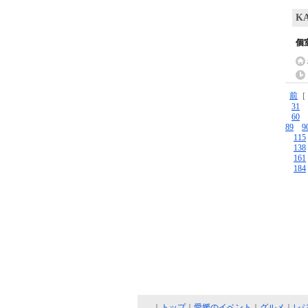
K
個
前
31
60
89
9
115
138
161
184
｜
トップ
｜
愛媛のイベント
｜
グルメ
｜
レ