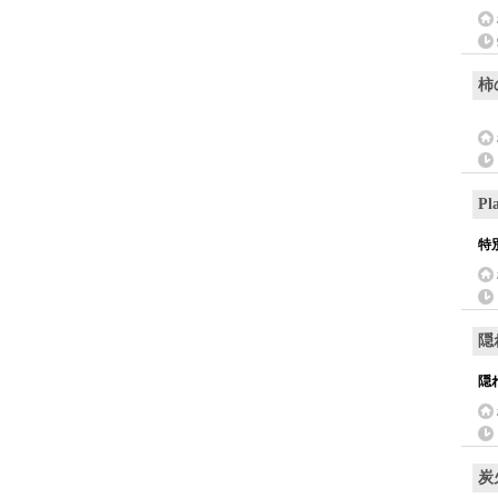
柿
Pl
特
隠
隠
炭