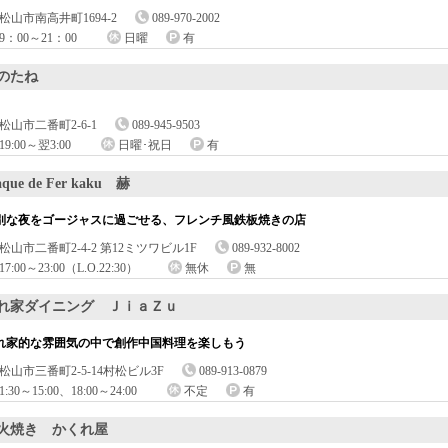
松山市南高井町1694-2
089-970-2002
9：00～21：00
日曜
有
のたね
松山市二番町2-6-1
089-945-9503
19:00～翌3:00
日曜･祝日
有
aque de Fer kaku 赫
別な夜をゴージャスに過ごせる、フレンチ風鉄板焼きの店
松山市二番町2-4-2 第12ミツワビル1F
089-932-8002
17:00～23:00（L.O.22:30）
無休
無
れ家ダイニング ＪｉａＺｕ
れ家的な雰囲気の中で創作中国料理を楽しもう
松山市三番町2-5-14村松ビル3F
089-913-0879
1:30～15:00、18:00～24:00
不定
有
火焼き かくれ屋