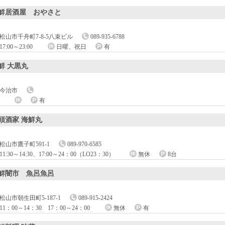
鮮居酒屋 おやさと
松山市千舟町7-8-5八束ビル
089-935-6788
17:00～23:00
日曜、祝日
有
鮮 大黒丸
今治市
有
頭酒家 海鮮丸
松山市鷹子町591-1
089-970-6585
11:30～14:30、17:00～24：00（LO23：30）
無休
8台
鮮闇市 魚呂魚呂
松山市朝生田町5-187-1
089-915-2424
11：00～14：30 17：00～24：00
無休
有