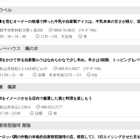
ウベル
農を営むオーナーの牧場で搾った牛乳や自家製アイスは、牛乳本来の甘さが残り、
西予市野村町大野ヶ原260
0894-76-0833 (ﾌﾘｰﾀﾞｲﾔﾙ)
09：30～18：00
12月～2月、不定休
有
レーハウス 楓の木
間をかけて作る自家製ルウはなめらかなで少し辛め。辛さは3段階、トッピングもバ
松山市枝松5-2-14今村ビル1F
089-915-0027 (ﾌﾘｰﾀﾞｲﾔﾙ)
11:00～21：30
水曜 年末年始12/31～1/3
6台
肴 楓家
和をイメージさせる店内で厳選した酒と料理を楽しもう
松山市衣山1-236-6
089-923-2177
17:30～23:00
日曜
有
家焙煎珈琲 雅珈
ーロッパ調の外観の本格的自家焙煎珈琲の店。焙煎して2、3日エイシングさせた豆