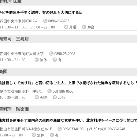
鮮料理 味蔵
チピチ鮮魚を手早く調理。客の好みも大切にする店
四国中央市寒川町617-2
0896-23-8787
11：30～13：30、17：00～22：00
月曜
30台
転寿司 三島店
四国中央市豊岡町大町大字
0896-25-2008
11：30～21：30
無休
有
楽園
魚は新しくて当り前」と言い切るご主人。上灘で水揚げされた鮮魚を堪能するなら
伊予市双海町高野川甲871
089-986-0666
10：30～20：30
火曜
20台
華料理 階楽園
凍素材を使用せず県内産の生肉や新鮮な素材を使い、北京料理をベースに少し甘口
松山市朝生田町2-1-1徳永ビル1F
089-933-0198 (ﾌﾘｰﾀﾞｲﾔﾙ)0120-33-1248
12:00～22：00
無休
有