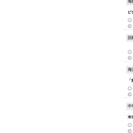
海
ピ
回
海
「
中
冷