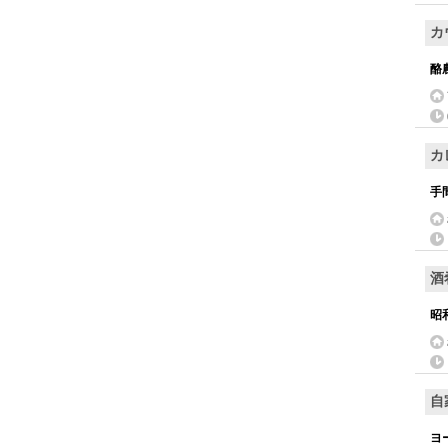
カ
酪
カ
手
酒
昭
自
ヨ