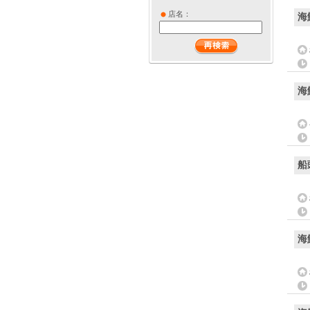
店名：
海
海
船
海