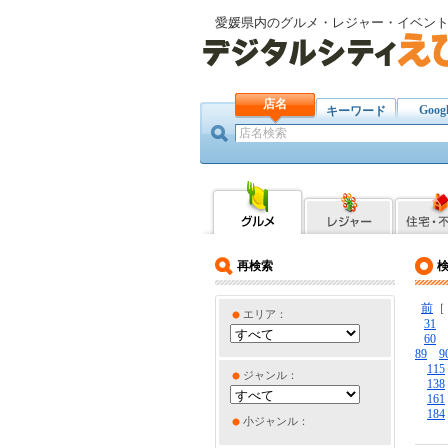
愛媛県内のグルメ・レジャー・イベン
店名
Goog
キーワード
再検索
前
エリア：
31
60
89
9
115
ジャンル：
138
161
184
小ジャンル：