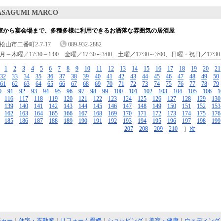
ASAGUMI MARCO
室から宴会場まで、多種多様に利用できるお洒落な雰囲気の居酒屋
松山市二番町2-7-17
089-932-2882
月～木曜／17:30～1:00 金曜／17:30～3:00 土曜／17:30～3:00、日曜・祝日／17:30～
［
1
2
3
4
5
6
7
8
9
10
11
12
13
14
15
16
17
18
19
20
21
32
33
34
35
36
37
38
39
40
41
42
43
44
45
46
47
48
49
50
61
62
63
64
65
66
67
68
69
70
71
72
73
74
75
76
77
78
79
0
91
92
93
94
95
96
97
98
99
100
101
102
103
104
105
106
1
116
117
118
119
120
121
122
123
124
125
126
127
128
129
130
139
140
141
142
143
144
145
146
147
148
149
150
151
152
153
162
163
164
165
166
167
168
169
170
171
172
173
174
175
176
185
186
187
188
189
190
191
192
193
194
195
196
197
198
199
207
208
209
210
］
次
ジャー
｜
住宅・不動産
｜
リフォーム愛媛
｜
ショッピング
｜
美容・健康
｜
ウェディング