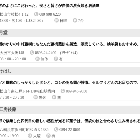
材のよさにこだわった、安さと旨さが自慢の炭火焼き居酒屋
松山市枝松4-1-12
089-998-6220
18:00～翌1:30（L.O.24:30）
日曜
7台
月堂
洲ゆかりの中村藤樹にちなんだ藤樹煎餅を製造、販売している。柚羊羹もおすすめ
大洲市大洲148
0893-24-2409 (ﾌﾘｰﾀﾞｲﾔﾙ)
08：00～20：00
無休
有
けはし
ツオ風味のしっかりしたダシと、コシのある麺が特徴。セルフうどんのお店なので
松山市南江戸1-14-1JR松山駅構内
089-945-9850
7：30～20：30
無休
無
工房後藤
都で修業した四代目の新しい感性が光る和菓子は、伝統の技と合わさり生み出され
八幡浜市浜田町昭和通り1385
0894-22-0601
9:00～19:00
火曜
有