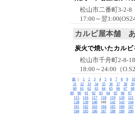
松山市二番町3-2-8
17:00～翌1:00(OS2
カルビ屋本舗 
炭火で焼いたカルビ
松山市千舟町2-8-
18:00～24:00（O.
前
［
1
2
3
4
5
6
7
8
9
1
31
32
33
34
35
36
37
38
39
60
61
62
63
64
65
66
67
68
89
90
91
92
93
94
95
96
97
115
116
117
118
119
120
121
138
139
140
141
142
143
144
161
162
163
164
165
166
167
184
185
186
187
188
189
190