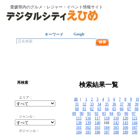
愛媛県内のグルメ・レジャー・イベント情報サイト
店名
Google
キーワード
再検索
検索結果一覧
エリア：
前
［
1
2
3
4
5
6
7
8
9
1
31
32
33
34
35
36
37
38
39
60
61
62
63
64
65
66
67
68
89
90
91
92
93
94
95
96
97
ジャンル：
115
116
117
118
119
120
121
138
139
140
141
142
143
144
161
162
163
164
165
166
167
小ジャンル：
184
185
186
187
188
189
190