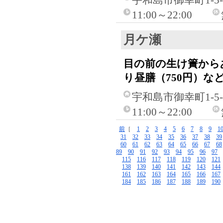
宇和島市御幸町1-5-
11:00～22:00
月ケ瀬
目の前の生け簀から
り昼膳（750円）な
宇和島市御幸町1-5-
11:00～22:00
前
［
1
2
3
4
5
6
7
8
9
1
31
32
33
34
35
36
37
38
39
60
61
62
63
64
65
66
67
68
89
90
91
92
93
94
95
96
97
115
116
117
118
119
120
121
138
139
140
141
142
143
144
161
162
163
164
165
166
167
184
185
186
187
188
189
190