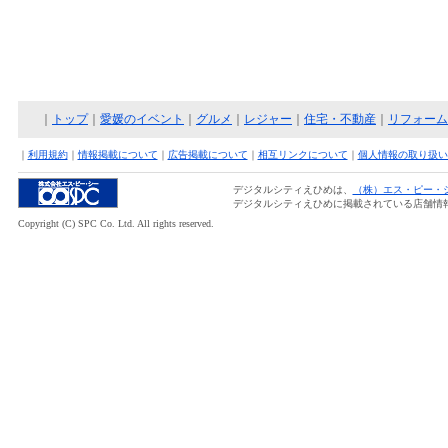
｜
トップ
｜
愛媛のイベント
｜
グルメ
｜
レジャー
｜
住宅・不動産
｜
リフォーム
｜
利用規約
｜
情報掲載について
｜
広告掲載について
｜
相互リンクについて
｜
個人情報の取り扱い
デジタルシティえひめは、
（株）エス・ピー・
デジタルシティえひめに掲載されている店舗情
Copyright (C) SPC Co. Ltd. All rights reserved.