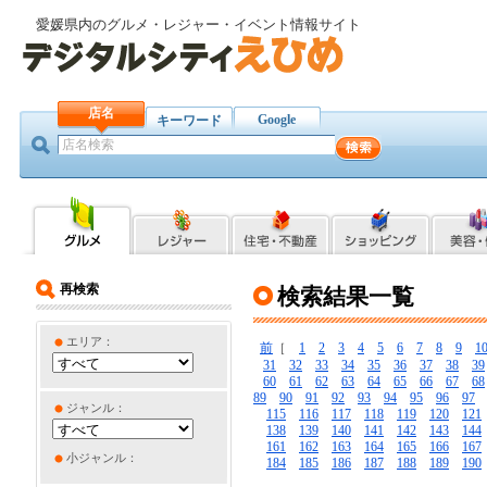
愛媛県内のグルメ・レジャー・イベント情報サイト
店名
Google
キーワード
再検索
検索結果一覧
エリア：
前
［
1
2
3
4
5
6
7
8
9
1
31
32
33
34
35
36
37
38
39
60
61
62
63
64
65
66
67
68
89
90
91
92
93
94
95
96
97
ジャンル：
115
116
117
118
119
120
121
138
139
140
141
142
143
144
161
162
163
164
165
166
167
小ジャンル：
184
185
186
187
188
189
190