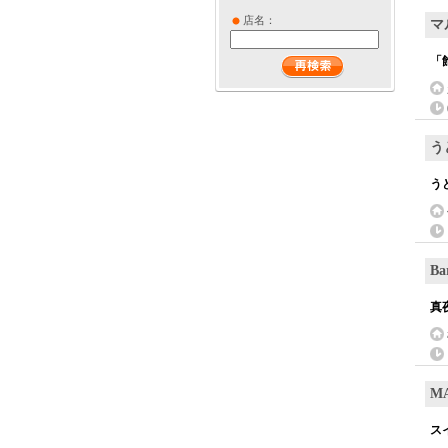
店名：
マ
「
う
う
B
真
M
ス