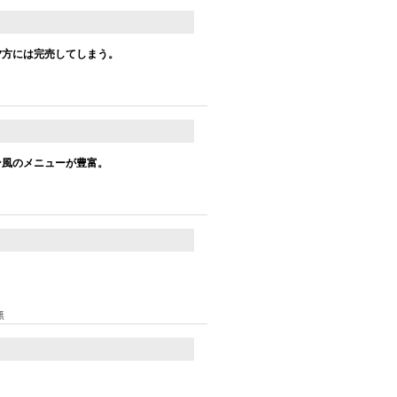
夕方には完売してしまう。
ン風のメニューが豊富。
無