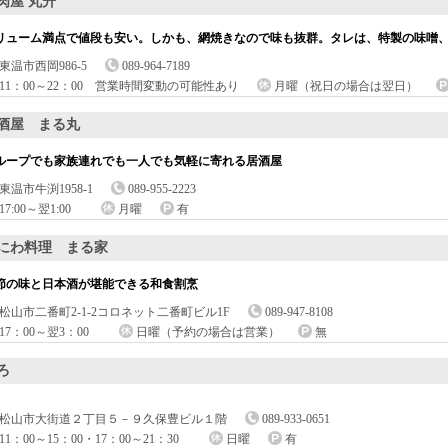
肉屋 丸升
リューム満点で値段も安い。しかも、網焼きなので味も抜群。タレは、特製の味噌、
東温市西岡986-5
089-964-7189
11：00～22：00 営業時間変動の可能性あり
月曜（祝日の場合は翌日）
酒屋 まる丸
ループでも家族連れでも一人でも気軽に寄れる居酒屋
東温市牛渕1958-1
089-955-2223
17:00～翌1:00
月曜
有
にわ料理 まる家
節の味と日本酒が堪能できる和食割烹
松山市二番町2-1-2コロネット二番町ビル1F
089-947-8108
17：00～翌3：00
日曜（予約の場合は営業）
無
ろ
松山市大街道２丁目５－９久保豊ビル１階
089-933-0651
11：00～15：00・17：00～21：30
日曜
有