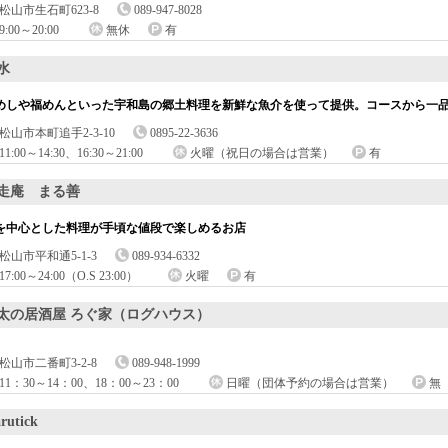
松山市生石町623-8
089-947-8028
9:00～20:00
無休
有
水
めしや福めんといった宇和島の郷土料理を新鮮な魚介を使って提供。コースから一
松山市本町追手2-3-10
0895-22-3636
11:00～14:30、16:30～21:00
火曜（祝日の場合は営業）
有
走庵 まる善
を中心とした料理が手頃な値段で楽しめるお店
松山市平和通5-1-3
089-934-6332
17:00～24:00（O.S 23:00）
火曜
有
太の居酒屋 ろぐ家（ログハウス）
松山市二番町3-2-8
089-948-1999
11：30～14：00、18：00～23：00
日曜（団体予約の場合は営業）
無
rutick