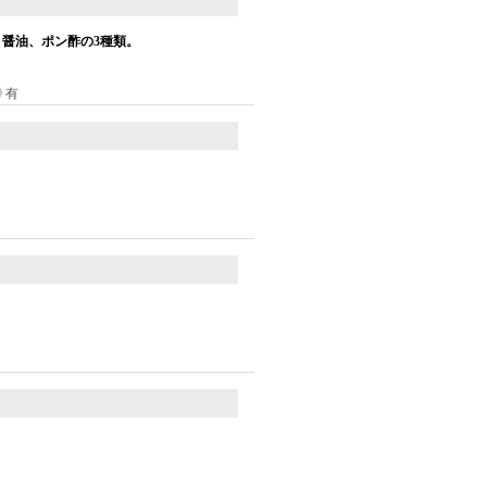
醤油、ポン酢の3種類。
有