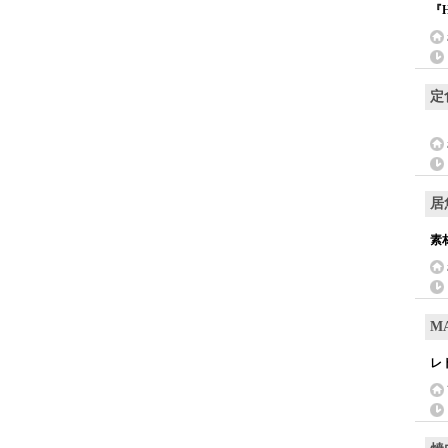
『
定
居
素
M
レ