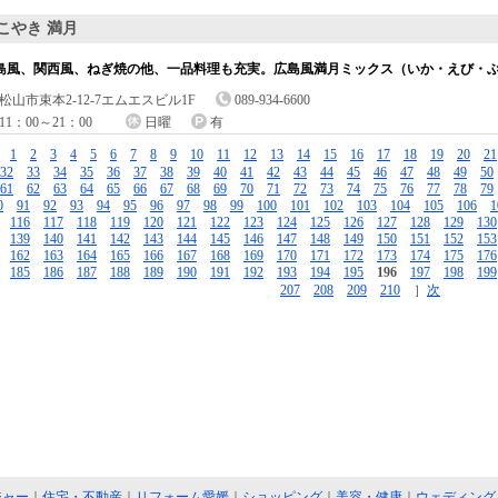
こやき 満月
島風、関西風、ねぎ焼の他、一品料理も充実。広島風満月ミックス（いか・えび・
松山市束本2-12-7エムエスビル1F
089-934-6600
11：00～21：00
日曜
有
［
1
2
3
4
5
6
7
8
9
10
11
12
13
14
15
16
17
18
19
20
21
32
33
34
35
36
37
38
39
40
41
42
43
44
45
46
47
48
49
50
61
62
63
64
65
66
67
68
69
70
71
72
73
74
75
76
77
78
79
0
91
92
93
94
95
96
97
98
99
100
101
102
103
104
105
106
1
116
117
118
119
120
121
122
123
124
125
126
127
128
129
130
139
140
141
142
143
144
145
146
147
148
149
150
151
152
153
162
163
164
165
166
167
168
169
170
171
172
173
174
175
176
185
186
187
188
189
190
191
192
193
194
195
196
197
198
199
207
208
209
210
］
次
ジャー
｜
住宅・不動産
｜
リフォーム愛媛
｜
ショッピング
｜
美容・健康
｜
ウェディング