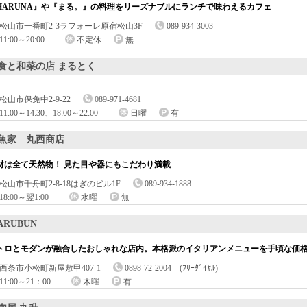
HARUNA』や『まる。』の料理をリーズナブルにランチで味わえるカフェ
松山市一番町2-3ラフォーレ原宿松山3F
089-934-3003
11:00～20:00
不定休
無
食と和菜の店 まるとく
松山市保免中2-9-22
089-971-4681
11:00～14:30、18:00～22:00
日曜
有
魚家 丸西商店
材は全て天然物！ 見た目や器にもこだわり満載
松山市千舟町2-8-18はぎのビル1F
089-934-1888
18:00～翌1:00
水曜
無
ARUBUN
トロとモダンが融合したおしゃれな店内。本格派のイタリアンメニューを手頃な価
西条市小松町新屋敷甲407-1
0898-72-2004 (ﾌﾘｰﾀﾞｲﾔﾙ)
11:00～21：00
木曜
有