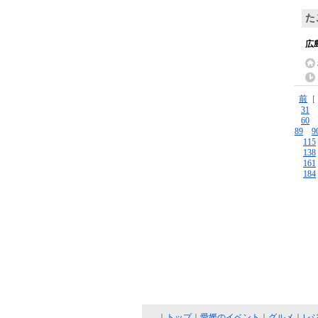
た
広
前
31
60
89
9
115
138
161
184
｜
トップ
｜
愛媛のイベント
｜
グルメ
｜
レ