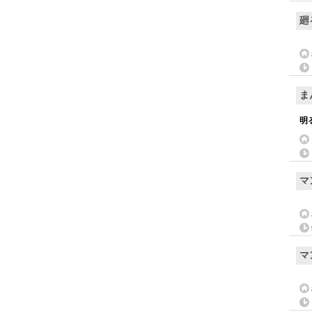
廻
ま
明
マ
マ