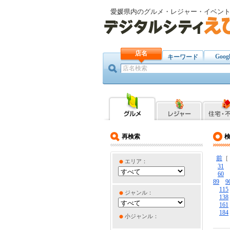
愛媛県内のグルメ・レジャー・イベン
店名
Goog
キーワード
再検索
前
エリア：
31
60
89
9
115
ジャンル：
138
161
184
小ジャンル：