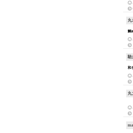
丸
鯛
馳
和
丸
ma