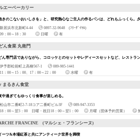
ルエーベーカリー
飽きのこないおいしさを」と、研究熱心なご主人の作るパンは、どれもふっくら。
新居浜市北新町4-44
0897-32-9648 (ﾌﾘｰﾀﾞｲﾔﾙ)
09：00～18：30
日曜
有
どん食菜 丸衛門
どん専門店でありながら、コロッケとのセットやレディースセットなど、レストラ
伊予郡松前町上高柳567-1
089-985-1441
11：00～15：00、17：00～22：00
水曜
有
ar まるきん食堂
夜中過ぎてもゆっくり食事が楽しめる。
松山市二番町2-7-18コア二番町ビル3F
089-947-3353
18：00～翌3：00 日曜・祝日18：00～翌1：00
月曜（団体予約営業）
ARCHE FRANCINE (マルシェ・フランシーヌ)
イーツ&本場紅茶と共にアンティーク世界を満喫