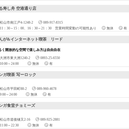
る寿し舟 空港通り店
松山市南江戸4-1248-2
089-917-8315
11：30～15：00、16：30～21：30 営業時間変動の可能性あり
無休
有
んが&インターネット喫茶 リード
るく開放的な空間で楽しみ方は自由自在
大洲市東大洲1240-2
0893-25-6550
10:00～24:00
無休
有
ンガ喫茶 写ーロック
松山市平田町88-2
089-960-4678
9:00～24:00
無休
有
ンガ食堂チョミーズ
松山市道後樋又2-16
089-925-2881
11:00～22:30
無休
有