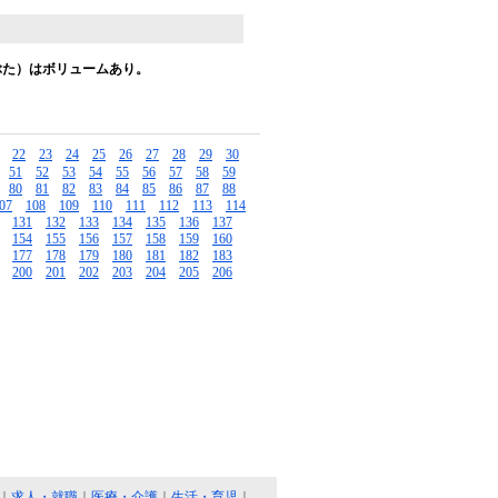
ぶた）はボリュームあり。
22
23
24
25
26
27
28
29
30
51
52
53
54
55
56
57
58
59
80
81
82
83
84
85
86
87
88
07
108
109
110
111
112
113
114
131
132
133
134
135
136
137
154
155
156
157
158
159
160
177
178
179
180
181
182
183
200
201
202
203
204
205
206
｜
求人・就職
｜
医療・介護
｜
生活・育児
｜