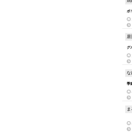
焼
ボ
居
グ
な
季
ま