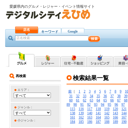
愛媛県内のグルメ・レジャー・イベント情報サイト
店名
Google
キーワード
再検索
検索結果一覧
エリア：
前
［
1
2
3
4
5
6
7
8
9
1
31
32
33
34
35
36
37
38
39
60
61
62
63
64
65
66
67
68
89
90
91
92
93
94
95
96
97
ジャンル：
115
116
117
118
119
120
121
138
139
140
141
142
143
144
161
162
163
164
165
166
167
小ジャンル：
184
185
186
187
188
189
190