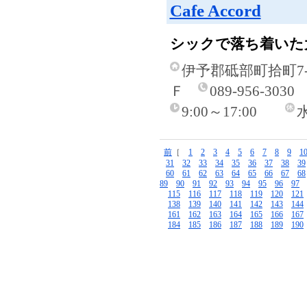
Cafe Accord
シックで落ち着いた
伊予郡砥部町拾町7
Ｆ
089-956-3030
9:00～17:00
前
［
1
2
3
4
5
6
7
8
9
1
31
32
33
34
35
36
37
38
39
60
61
62
63
64
65
66
67
68
89
90
91
92
93
94
95
96
97
115
116
117
118
119
120
121
138
139
140
141
142
143
144
161
162
163
164
165
166
167
184
185
186
187
188
189
190