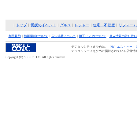
｜
トップ
｜
愛媛のイベント
｜
グルメ
｜
レジャー
｜
住宅・不動産
｜
リフォーム
｜
利用規約
｜
情報掲載について
｜
広告掲載について
｜
相互リンクについて
｜
個人情報の取り扱い
デジタルシティえひめは、
（株）エス・ピー・
デジタルシティえひめに掲載されている店舗情
Copyright (C) SPC Co. Ltd. All rights reserved.