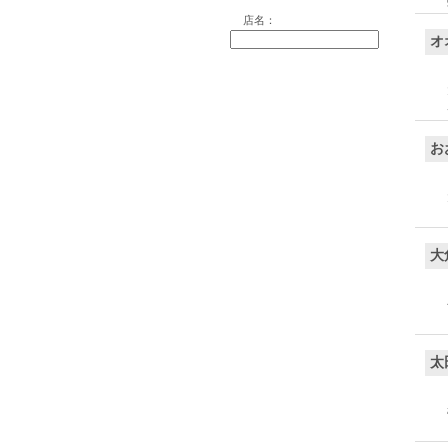
店名：
オ
お
大
太