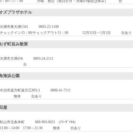
9：00～17：00
月曜、祝日（祝日が月・火曜の場合は休み）
台
オズプラザホテル
大洲市東大洲1341
0893-25-1100
チェックイン15：00/チェックアウト11：00
12月31日～1月1日
台あり
おず町並み散策
大洲市大洲456
0893-24-2111
台
角海浜公園
今治市波方町波方乙893-1
0898-41-7111
無休
台あり
田屋
松山市北条本町
089-993-0021 (ﾌﾘｰﾀﾞｲﾔﾙ)
11:00～14:00 17:00～21:30
無休
台あり