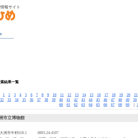
ト情報サイト
le
検索結果一覧
［
1
2
3
4
5
6
7
8
9
10
11
12
13
14
15
16
17
18
19
20
21
32
33
34
35
36
37
38
39
40
41
42
43
44
45
46
47
48
49
50
60
61
62
63
64
65
66
67
68
69
］
洲市立博物館
大洲市中村618-1
0893-24-4107