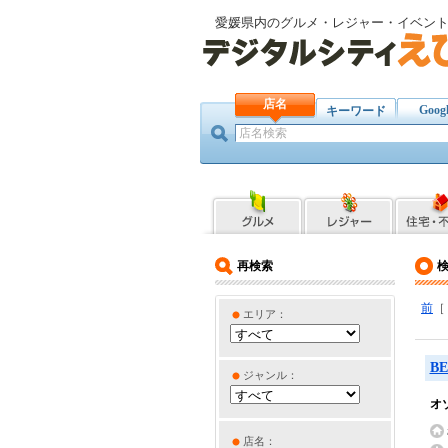
愛媛県内のグルメ・レジャー・イベン
店名
Goog
キーワード
再検索
前
エリア：
B
ジャンル：
オ
店名：