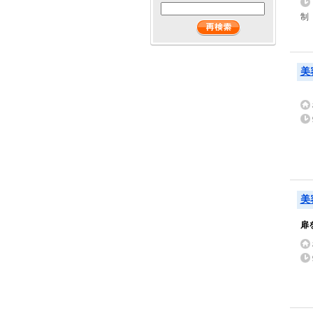
制
美
美
扉