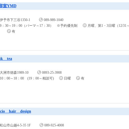
容室YMD
伊予市下三谷1350-1
089-989-1040
9：30～19：00（パーマ～17：30） ※予約優先制
月曜、第1・3日曜（12/31～
）
有
nk tea
大洲市徳森1989-10
0893-25-3908
10：00～18：00 (19：00～相談可)
日曜
有
ccio hair design
松山市山越4-5-35 1F
089-925-4008