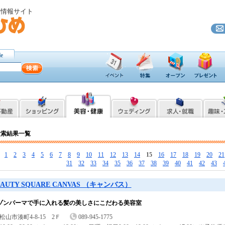
ト情報サイト
le
検索結果一覧
［
1
2
3
4
5
6
7
8
9
10
11
12
13
14
15
16
17
18
19
20
21
31
32
33
34
35
36
37
38
39
40
41
42
43
EAUTY SQUARE CANVAS （キャンバス）
ゾンパーマで手に入れる髪の美しさにこだわる美容室
松山市湊町4-8-15 2Ｆ
089-945-1775