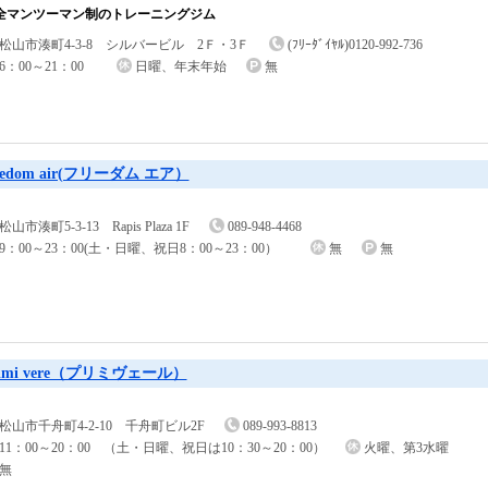
全マンツーマン制のトレーニングジム
松山市湊町4-3-8 シルバービル 2Ｆ・3Ｆ
(ﾌﾘｰﾀﾞｲﾔﾙ)0120-992-736
6：00～21：00
日曜、年末年始
無
eedom air(フリーダム エア）
松山市湊町5-3-13 Rapis Plaza 1F
089-948-4468
9：00～23：00(土・日曜、祝日8：00～23：00）
無
無
rimi vere（プリミヴェール）
松山市千舟町4-2-10 千舟町ビル2F
089-993-8813
11：00～20：00 （土・日曜、祝日は10：30～20：00）
火曜、第3水曜
無