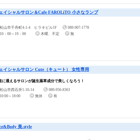
ェイシャルサロン＆Cafe FAROLiTO 小さなランプ
松山市千舟町4-1-4 ヒラキビル1F
089-907-1778
10：00～19：00
木曜、不定
無
ェイシャルサロン Cute（キュート） 女性専用
軽に通えるサロンが誕生薬草成分で美しくなろう！
松山市西石井1-10-14
089-956-8363
10:00～18:00
無休
有
ce&Body 美.style