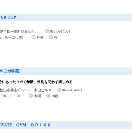
UR TOP
伊予郡松前町筒井554-6
089-904-1094
9：00～20：00
月曜
有
本ヨガ学院
分にあったヨガで年齢、性別を問わず楽しめる
松山市勝山町2-18-3 本山ビル3F
089-941-6871
9:30～21：00
木曜
10台
RIVATE GYM ＢＲＩＸＸ