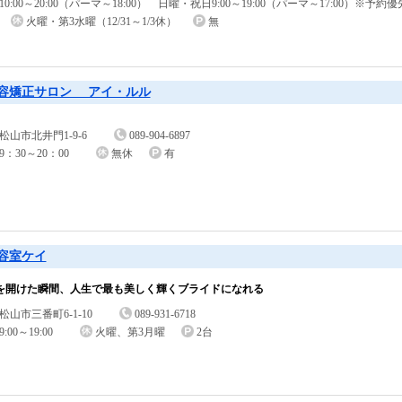
10:00～20:00（パーマ～18:00） 日曜・祝日9:00～19:00（パーマ～17:00）※予約優
火曜・第3水曜（12/31～1/3休）
無
容矯正サロン アイ・ルル
松山市北井門1-9-6
089-904-6897
9：30～20：00
無休
有
容室ケイ
を開けた瞬間、人生で最も美しく輝くブライドになれる
松山市三番町6-1-10
089-931-6718
9:00～19:00
火曜、第3月曜
2台