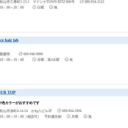
松山市三番町1-15-1 マドンナTOWN RITZ 806号
089-934-3122
10：00～20：00
日曜
無
ice hair lab
愛媛県
089-948-9896
10：00～19：00
月曜、第3火曜
有
UR TOP
や色カラーがおすすめです
松山市湊町4-14-14 かね八ビル2F
089-904-1094
10：00～19：00（相談可） 予約優先制
月曜
無