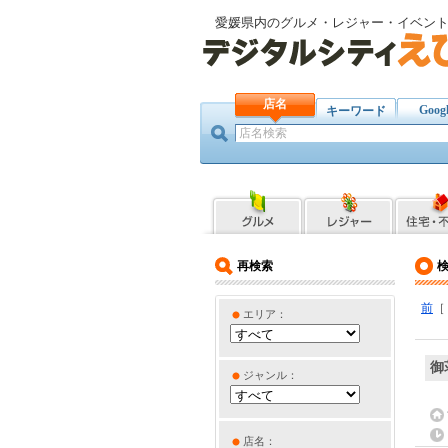
愛媛県内のグルメ・レジャー・イベン
店名
Goog
キーワード
再検索
前
エリア：
御
ジャンル：
店名：