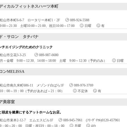
ディカルフィットネスハーツ本町
松山市本町6-6-7 ロータリー本町1・2F
089-924-5588
9:00～21:30 土曜10:00～21:00、祝日10:00～17:00
日曜
有
ド・サロン タチバナ
ンチエイジングのためのクリニック
松山市立花3-3-25
089-987-6680
月～金曜 9:00～12:30、14:00～18:00 土曜 9:00～12:30（予約のみ）
日曜
ロンMELISSA
松山市南久米町686-11 メゾンド白ばら1F
089-976-3769
10：00～19：00（予約があれば～21：00）
不定休
有
ア美容室
と頭皮を健康にするアットホームなお店。
松山市束本2-12-7 エムエスビル1F
089-945-7961 (ﾌﾘｰﾀﾞｲﾔﾙ)0120-457961
9：00～20：00 日曜・祝日9：00～18：00
月曜
4台