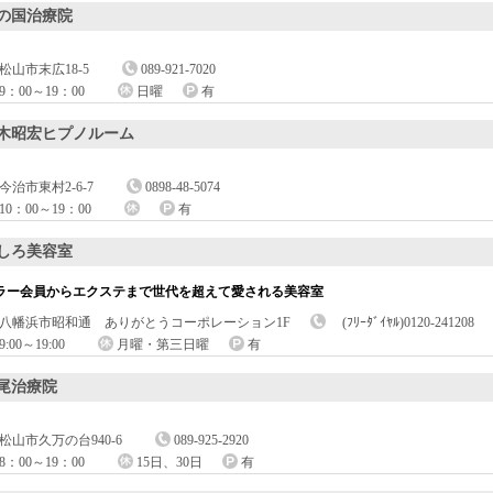
の国治療院
松山市末広18-5
089-921-7020
9：00～19：00
日曜
有
木昭宏ヒプノルーム
今治市東村2-6-7
0898-48-5074
10：00～19：00
有
しろ美容室
ラー会員からエクステまで世代を超えて愛される美容室
八幡浜市昭和通 ありがとうコーポレーション1F
(ﾌﾘｰﾀﾞｲﾔﾙ)0120-241208
9:00～19:00
月曜・第三日曜
有
尾治療院
松山市久万の台940-6
089-925-2920
8：00～19：00
15日、30日
有