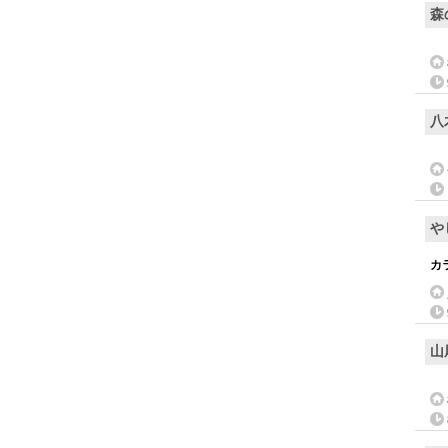
森
八
や
カ
山