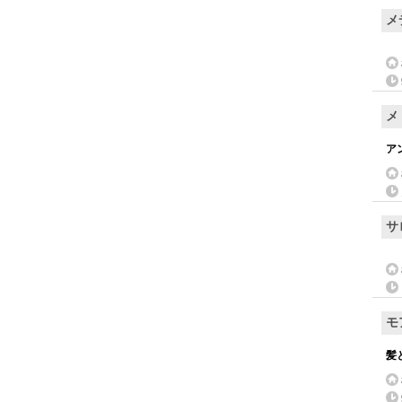
メ
メ
ア
サ
モ
髪