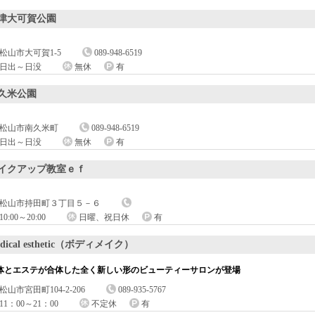
津大可賀公園
松山市大可賀1-5
089-948-6519
日出～日没
無休
有
久米公園
松山市南久米町
089-948-6519
日出～日没
無休
有
イクアップ教室ｅｆ
松山市持田町３丁目５－６
10:00～20:00
日曜、祝日休
有
dical esthetic（ボディメイク）
体とエステが合体した全く新しい形のビューティーサロンが登場
松山市宮田町104-2-206
089-935-5767
11：00～21：00
不定休
有