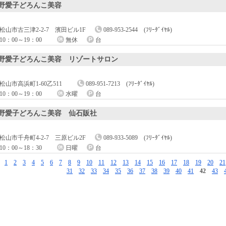
野愛子どろんこ美容
松山市古三津2-2-7 濱田ビル1F
089-953-2544 (ﾌﾘｰﾀﾞｲﾔﾙ)
10：00～19：00
無休
台
野愛子どろんこ美容 リゾートサロン
松山市高浜町1-60乙511
089-951-7213 (ﾌﾘｰﾀﾞｲﾔﾙ)
10：00～19：00
水曜
台
野愛子どろんこ美容 仙石販社
松山市千舟町4-2-7 三原ビル2F
089-933-5089 (ﾌﾘｰﾀﾞｲﾔﾙ)
10：00～18：30
日曜
台
［
1
2
3
4
5
6
7
8
9
10
11
12
13
14
15
16
17
18
19
20
21
31
32
33
34
35
36
37
38
39
40
41
42
43