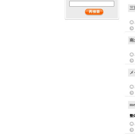
三
南
メ
me
整