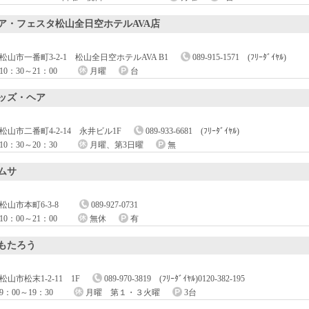
ア・フェスタ松山全日空ホテルAVA店
松山市一番町3-2-1 松山全日空ホテルAVA B1
089-915-1571 (ﾌﾘｰﾀﾞｲﾔﾙ)
10：30～21：00
月曜
台
ッズ・ヘア
松山市二番町4-2-14 永井ビル1F
089-933-6681 (ﾌﾘｰﾀﾞｲﾔﾙ)
10：30～20：30
月曜、第3日曜
無
ムサ
松山市本町6-3-8
089-927-0731
10：00～21：00
無休
有
もたろう
松山市松末1-2-11 1F
089-970-3819 (ﾌﾘｰﾀﾞｲﾔﾙ)0120-382-195
9：00～19：30
月曜 第１・３火曜
3台