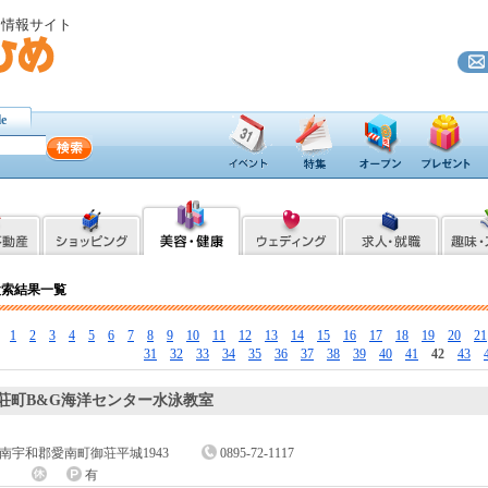
ト情報サイト
le
検索結果一覧
［
1
2
3
4
5
6
7
8
9
10
11
12
13
14
15
16
17
18
19
20
21
31
32
33
34
35
36
37
38
39
40
41
42
43
荘町B&G海洋センター水泳教室
南宇和郡愛南町御荘平城1943
0895-72-1117
有