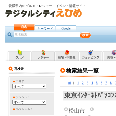
愛媛県内のグルメ・レジャー・イベント情報サイト
店名
Google
キーワード
再検索
検索結果一覧
エリア：
前
［
1
2
3
4
5
6
7
8
東京ｲﾝﾀｰﾈﾄﾊﾟｿ
ジャンル：
小ジャンル：
松山市