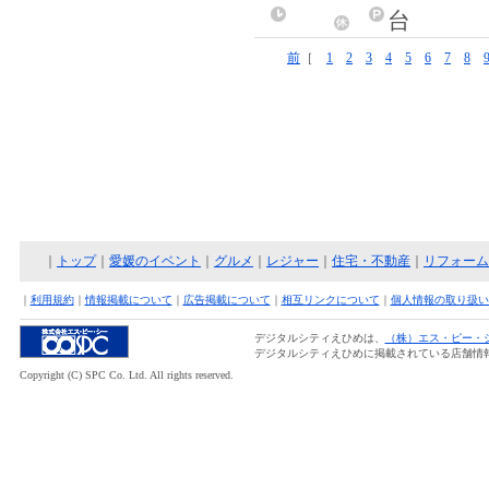
台
前
［
1
2
3
4
5
6
7
8
｜
トップ
｜
愛媛のイベント
｜
グルメ
｜
レジャー
｜
住宅・不動産
｜
リフォーム
｜
利用規約
｜
情報掲載について
｜
広告掲載について
｜
相互リンクについて
｜
個人情報の取り扱い
デジタルシティえひめは、
（株）エス・ピー・
デジタルシティえひめに掲載されている店舗情
Copyright (C) SPC Co. Ltd. All rights reserved.