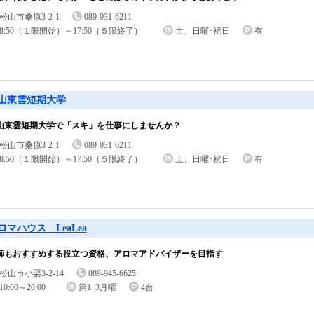
松山市桑原3-2-1
089-931-6211
8:50（１限開始）～17:50（５限終了）
土、日曜･祝日
有
山東雲短期大学
山東雲短期大学で「スキ」を仕事にしませんか？
松山市桑原3-2-1
089-931-6211
8:50（１限開始）～17:50（５限終了）
土、日曜･祝日
有
ロマハウス LeaLea
師もおすすめする役立つ資格、アロマアドバイザーを目指す
松山市小栗3-2-14
089-945-6625
10:00～20:00
第1･3月曜
4台