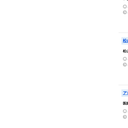
松
松
ア
医