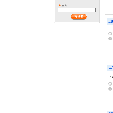
店名：
E
エ
マ