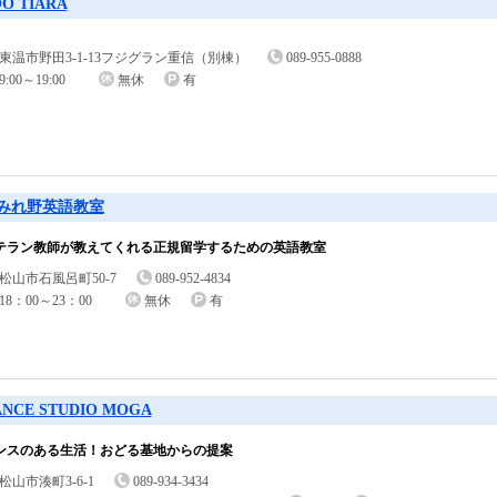
O TIARA
東温市野田3-1-13フジグラン重信（別棟）
089-955-0888
9:00～19:00
無休
有
みれ野英語教室
テラン教師が教えてくれる正規留学するための英語教室
松山市石風呂町50-7
089-952-4834
18：00～23：00
無休
有
NCE STUDIO MOGA
ンスのある生活！おどる基地からの提案
松山市湊町3-6-1
089-934-3434