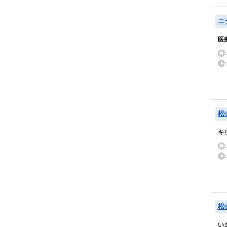
ニ
医
松
キ
松
い