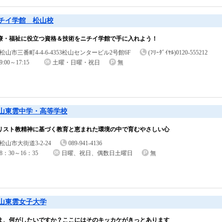
チイ学館 松山校
療・福祉に役立つ資格＆技術をニチイ学館で手に入れよう！
松山市三番町4-4-6-4353松山センタービル2号館6F
(ﾌﾘｰﾀﾞｲﾔﾙ)0120-555212
9:00～17:15
土曜・日曜・祝日
無
山東雲中学・高等学校
リスト教精神に基づく教育と恵まれた環境の中で育むやさしい心
松山市大街道3-2-24
089-941-4136
8：30～16：35
日曜、祝日、偶数日土曜日
無
山東雲女子大学
ま、何がしたいですか？ここにはそのキッカケがきっとあります