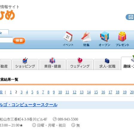
ト情報サイト
le
検索結果一覧
前
［
1
2
3
4
5
6
7
8
9
10
11
12
13
14
15
16
17
18
19
20
ルゴ・コンピュータースクール
松山市三番町4-3-9香川ビル4F
089-943-5500
13:00～21:00★
日曜・月曜・祝日
無