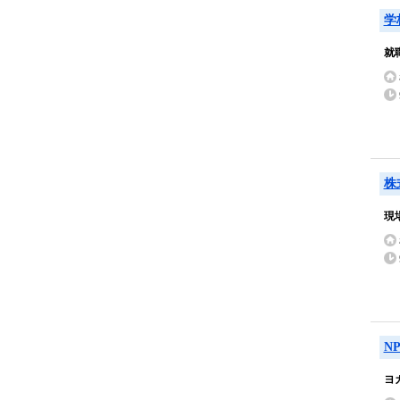
学
就
株
現
N
ヨ