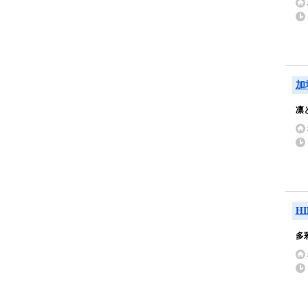
加
凛
H
多