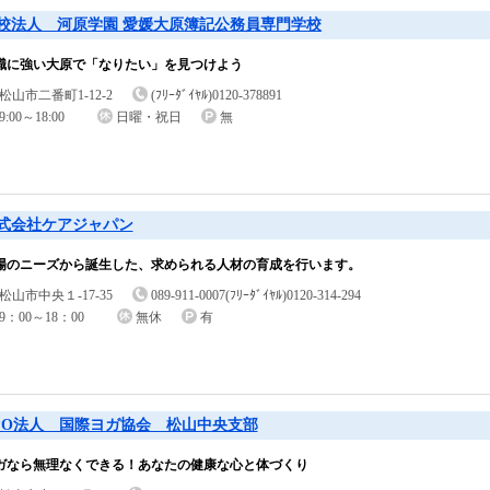
校法人 河原学園 愛媛大原簿記公務員専門学校
職に強い大原で「なりたい」を見つけよう
松山市二番町1-12-2
(ﾌﾘｰﾀﾞｲﾔﾙ)0120-378891
9:00～18:00
日曜・祝日
無
式会社ケアジャパン
場のニーズから誕生した、求められる人材の育成を行います。
松山市中央１-17-35
089-911-0007(ﾌﾘｰﾀﾞｲﾔﾙ)0120-314-294
9：00～18：00
無休
有
PO法人 国際ヨガ協会 松山中央支部
ガなら無理なくできる！あなたの健康な心と体づくり