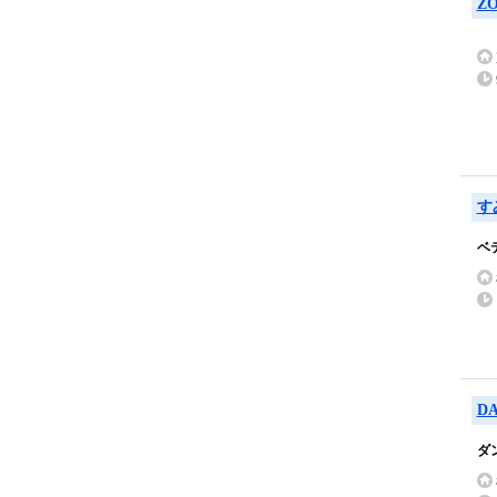
ZO
す
ベ
DA
ダ