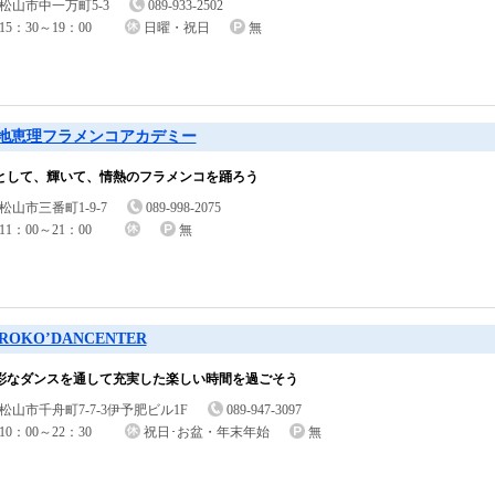
松山市中一万町5-3
089-933-2502
15：30～19：00
日曜・祝日
無
地恵理フラメンコアカデミー
として、輝いて、情熱のフラメンコを踊ろう
松山市三番町1-9-7
089-998-2075
11：00～21：00
無
IROKO’DANCENTER
彩なダンスを通して充実した楽しい時間を過ごそう
松山市千舟町7-7-3伊予肥ビル1F
089-947-3097
10：00～22：30
祝日･お盆・年末年始
無