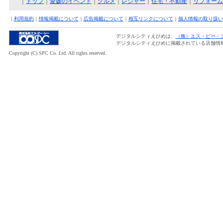
｜
トップ
｜
愛媛のイベント
｜
グルメ
｜
レジャー
｜
住宅・不動産
｜
リフォーム
｜
利用規約
｜
情報掲載について
｜
広告掲載について
｜
相互リンクについて
｜
個人情報の取り扱い
デジタルシティえひめは、
（株）エス・ピー・
デジタルシティえひめに掲載されている店舗情
Copyright (C) SPC Co. Ltd. All rights reserved.