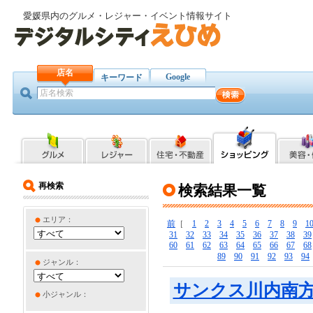
愛媛県内のグルメ・レジャー・イベント情報サイト
店名
Google
キーワード
再検索
検索結果一覧
エリア：
前
［
1
2
3
4
5
6
7
8
9
1
31
32
33
34
35
36
37
38
39
60
61
62
63
64
65
66
67
68
89
90
91
92
93
94
ジャンル：
サンクス川内南
小ジャンル：