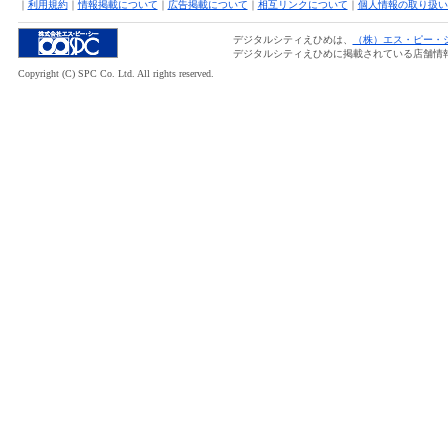
｜
利用規約
｜
情報掲載について
｜
広告掲載について
｜
相互リンクについて
｜
個人情報の取り扱い
デジタルシティえひめは、
（株）エス・ピー・
デジタルシティえひめに掲載されている店舗情
Copyright (C) SPC Co. Ltd. All rights reserved.