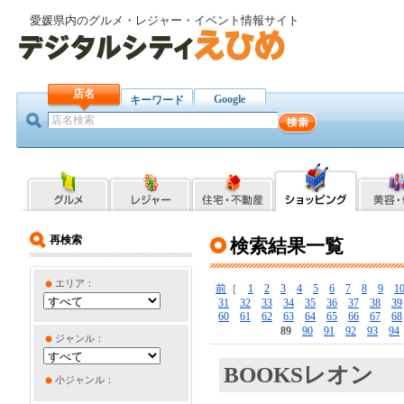
愛媛県内のグルメ・レジャー・イベント情報サイト
店名
Google
キーワード
再検索
検索結果一覧
エリア：
前
［
1
2
3
4
5
6
7
8
9
1
31
32
33
34
35
36
37
38
39
60
61
62
63
64
65
66
67
68
89
90
91
92
93
94
ジャンル：
BOOKSレオン
小ジャンル：