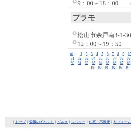
9：00～18：00
プラモ
松山市余戸南3-1-3
12：00～19：50
前
［
1
2
3
4
5
6
7
8
9
1
31
32
33
34
35
36
37
38
39
60
61
62
63
64
65
66
67
68
89
90
91
92
93
94
｜
トップ
｜
愛媛のイベント
｜
グルメ
｜
レジャー
｜
住宅・不動産
｜
リフォーム