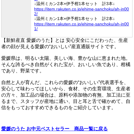
↓温州ミカン2本×伊予柑1本セット 計3本↓
https://item.rakuten.co.jp/ehime-sanchoku/ah-in00
2/
↓温州ミカン1本×伊予柑1本セット 計2本↓
https://item.rakuten.co.jp/ehime-sanchoku/ah-in00
1/
【新鮮産直 愛媛のうた】とは
安心安全にこだわった、生産
者の顔が見える愛媛の“おいしい”産直通販サイトです。
愛媛県は、明るい太陽、美しい海、豊かな山に恵まれた地。
そんな誇るべき自然がくれた宝が、おいしい魚であり、柑橘
であり、野菜です。
自然と人が育んだ、これらの愛媛の“おいしい”代表選手を、
安心して味わってほしいから、食材、その生育環境、生産者
の方々、加工品の場合は、原料や添加物の有無、加工法に至
るまで、スタッフが産地に通い、目と耳と舌で確かめて、自
信をもっておすすめできるものをご紹介しています。
愛媛のうた お中元ベストセラー 商品一覧に戻る