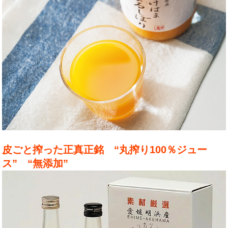
皮ごと搾った正真正銘 “丸搾り100％ジュー
ス” “無添加”