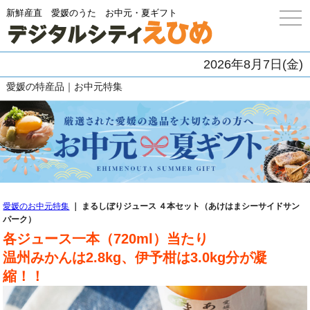
新鮮産直 愛媛のうた お中元・夏ギフト
togg
navi
2026年8月7日(金)
愛媛の特産品｜お中元特集
愛媛のお中元特集
｜ まるしぼりジュース ４本セット（あけはまシーサイドサン
パーク）
各ジュース一本（720ml）当たり
温州みかんは2.8kg、伊予柑は3.0kg分が凝
縮！！