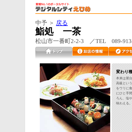
中予 ＞
戻る
鮨処 一茶
松山市一番町2-2-3 ／TEL 089-913-
変わり
本来は屋
高級とい
をウリに
にひと手
ろん、塩
味わえる