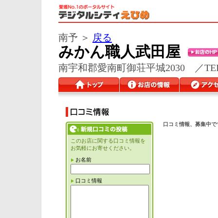
南予 ＞
戻る
みかん職人武田屋
南宇和郡愛南町御荘平城2030 ／TEL 08
口コミ情報、募集中で
このお店に関する口コミ情報を
お気軽にお寄せください。
お名前
口コミ情報