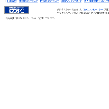
｜
利用規約
｜
情報掲載について
｜
広告掲載について
｜
相互リンクについて
｜
個人情報の取り扱いと
デジタルシティえひめは、
（株）エス・ピー・シー
が運
デジタルシティえひめに掲載されている店舗情報・
Copyright (C) SPC Co. Ltd. All rights reserved.