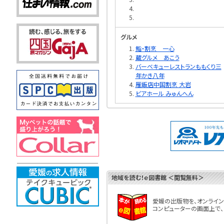
グルメ
鮨・割烹 一心
蔵グルメ あこう
バーベキューレストランももくり三
年かき八年
雁飯店中国割烹 大岩
ビアホール みゅんへん
地域を読む！ｅ図書館
＜閲覧無料＞
愛媛の出版物を、オンライン
コンピューターの画面上で、