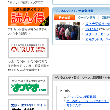
“おいしい”産直ショップです
デジタルシティえひめ新着情報
クーポン情報
新規
更新情報
放送大学愛媛学
TSURUYA
(2020/0
プレゼント情報や旬のおすすめ
スポットを配信中
蔵グルメ あこう
愛媛フットサルパ
いえ×えひめ いえひめで叶え
る素敵な家づくり！ 愛媛で家を
建てる方の総合情報サイト
デジタルシティ愛媛 ジャンル別週間アクセ
クーポン
ヴァンサンカンPENSEE
バーベキューレストランももくり三
年かき八年