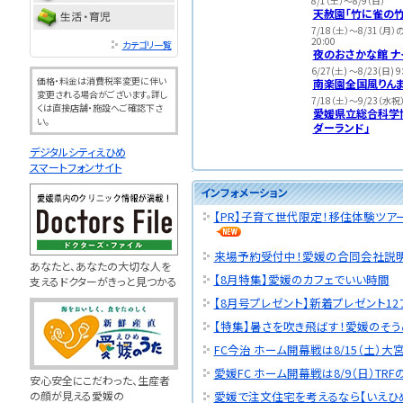
8/1（土）～8/9（日）
天赦園「竹に雀の竹
7/18（土）～8/31（月）
20:00
カテゴリ一覧
夜のおさかな館 ナ
6/27(土) ～8/23(日) 
価格・料金は消費税率変更に伴い
南楽園全国風りん
変更される場合がございます。詳し
7/18（土）～9/23（水祝
くは直接店舗・施設へご確認下さ
愛媛県立総合科学博
い。
ダーランド」
デジタルシティえひめ
スマートフォンサイト
インフォメーション
【PR】子育て世代限定！移住体験ツ
来場予約受付中！愛媛の合同会社説明会 
あなたと、あなたの大切な人を
【8月特集】愛媛のカフェでいい時間
支えるドクターがきっと見つかる
【8月号プレゼント】新着プレゼント12
【特集】暑さを吹き飛ばす！愛媛のそう
FC今治 ホーム開幕戦は8/15（土）大
愛媛FC ホーム開幕戦は8/9（日）TRF
安心安全にこだわった、生産者
の顔が見える愛媛の
愛媛で注文住宅を考えるなら【いえひ