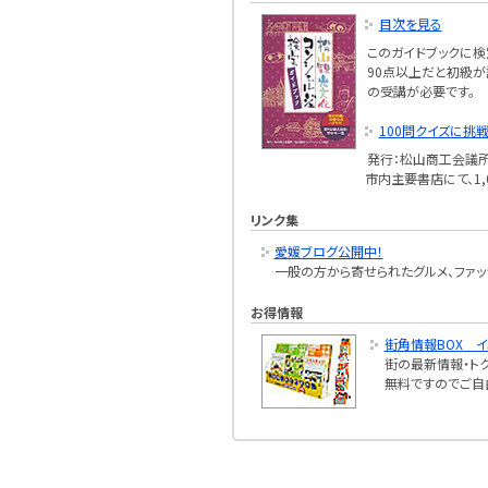
目次を見る
このガイドブックに
90点以上だと初級
の受講が必要です。
100問クイズに挑戦
発行：松山商工会議
市内主要書店にて、1,
リンク集
愛媛ブログ公開中！
一般の方から寄せられたグルメ、ファッ
お得情報
街角情報BOX 
街の最新情報・ト
無料ですのでご自