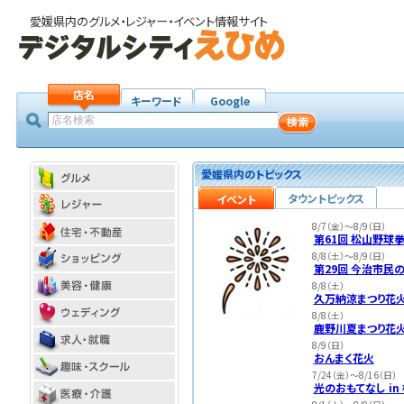
愛媛県内のグルメ・レジャー・イベント情報サイト
店名
キーワード
Google
愛媛県内のトピックス
タウントピックス
イベント
8/7（金）～8/9（日）
第61回 松山野球
8/8（土）～8/9（日）
第29回 今治市民の
8/8（土）
久万納涼まつり花
8/8（土）
鹿野川夏まつり花
8/9（日）
おんまく花火
7/24（金）～8/16（日）
光のおもてなし in 